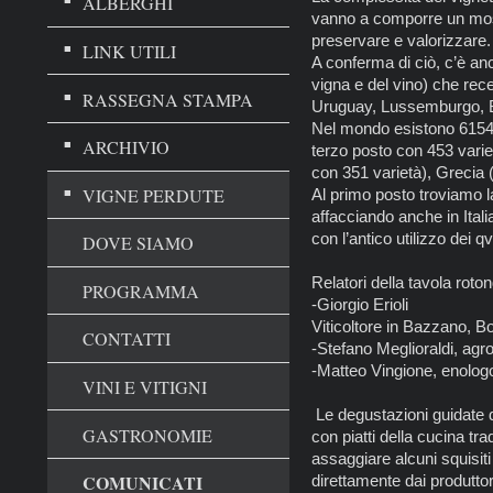
ALBERGHI
vanno a comporre un mosa
preservare e valorizzare.
LINK UTILI
A conferma di ciò, c’è an
vigna e del vino) che rec
RASSEGNA STAMPA
Uruguay, Lussemburgo, B
Nel mondo esistono 6154 var
ARCHIVIO
terzo posto con 453 varie
con 351 varietà), Grecia 
VIGNE PERDUTE
Al primo posto troviamo l
affacciando anche in Italia
con l’antico utilizzo dei qv
DOVE SIAMO
Relatori della tavola rot
PROGRAMMA
-Giorgio Erioli
Viticoltore in Bazzano, B
CONTATTI
-Stefano Meglioraldi, agr
-Matteo Vingione, enologo
VINI E VITIGNI
Le degustazioni guidate 
GASTRONOMIE
con piatti della cucina tra
assaggiare alcuni squisiti 
COMUNICATI
direttamente dai produttor