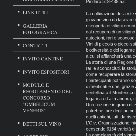
Pindaro 518-438 a.c
LINK UTILI
La coltivazione della vite
giovane vino da lasciare i
GALLERIA
riscoperta di vitigni orma
FOTOGRAFICA
dal recupero di un vitigno
autoctoni, rari e sconosciu
Vini di piccola o piccolis
CONTATTI
biodiversità e del legame 
a cui si affiancherà una 
INVITO CANTINE
La storia di una Regione F
rari e sconosciuti, la stor
INVITO ESPOSITORI
come recuperare la storia 
I partecipanti potranno so
MODULO E
dimenticati e che, grazie 
REGOLAMENTO DEL
centellinato il Montericco
CONCORSO
fogarina ed altri ancora, i
"OMBELICUM
Una nazione in grado di esa
VENERIS"
potrebbe fare degli autoct
quelli antichi, tutti da risc
L’Oiv, Organizzazione int
DETTI SUL VINO
censendo 6154 varietà dist
La complessità del vigneto