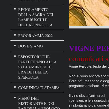
REGOLAMENTO
DELLA SAGRA DEI
LAMBRUSCHI E
DELLA SPERGOLA
PROGRAMMA 2022
DOVE SIAMO
VIGNE PE
ESPOSITORI CHE
comunicati 
PARTECIPANO ALLA
SAGLAMBRUSCHI
Vigne Perdute, festa dei vi
ERA DEI DELLA
Non si sono ancora spenti i
SPERGOLA
Perdute”, rassegna e degust
programma sabato 14 e 
COMUNICATI STAMPA
Il vino eleva l’anima ed
MENÙ DEL
i pensieri, e le inquietudin
RISTORANTE E DEL
si allontanano dal cuore 
BAR DELLA PROLOCO