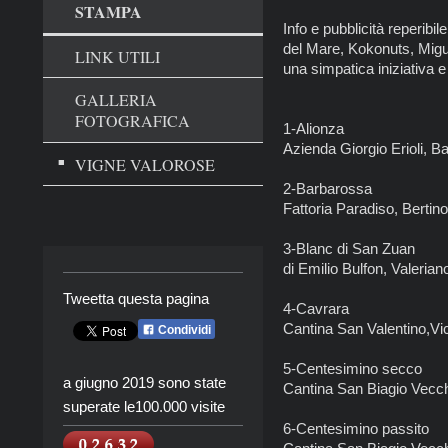
STAMPA
Info e pubblicità reperibil
del Mare, Kokonuts, Migue
LINK UTILI
una simpatica iniziativa e
GALLERIA
FOTOGRAFICA
1-Alionza
Azienda Giorgio Erioli, 
VIGNE VALOROSE
2-Barbarossa
Fattoria Paradiso, Bertin
3-Blanc di San Zuan
di Emilio Bulfon, Valeria
Tweetta questa pagina
4-Cavrara
Cantina San Valentino,V
Condividi
5-Centesimino secco
a giugno 2019 sono state
Cantina San Biagio Vecc
superate le100.000 visite
6-Centesimino passito