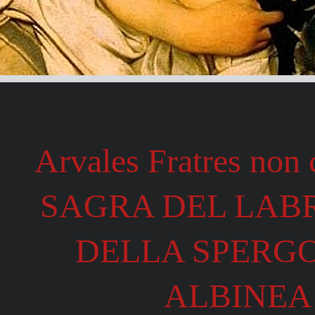
Arvales Fratres non 
SAGRA DEL LAB
DELLA SPERGO
ALBINE