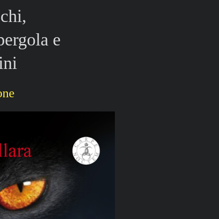
chi,
pergola e
ini
one